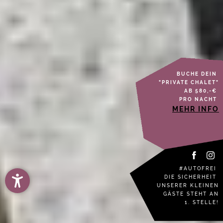
BUCHE DEIN
"PRIVATE CHALET"
AB 580,-€
PRO NACHT
MEHR INFO
#AUTOFREI
DIE SICHERHEIT
UNSERER KLEINEN
GÄSTE STEHT AN
1. STELLE!